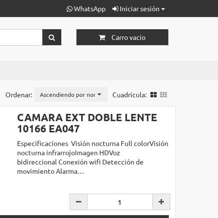
WhatsApp
Iniciar sesión
Carro vacio
Ordenar:
Cuadricula:
Ascendiendo por nombre
CAMARA EXT DOBLE LENTE
10166 EA047
Especificaciones Visión nocturna Full colorVisión
nocturna infrarrojoImagen HDVoz
bidireccional Conexión wifi Detección de
movimiento Alarma…