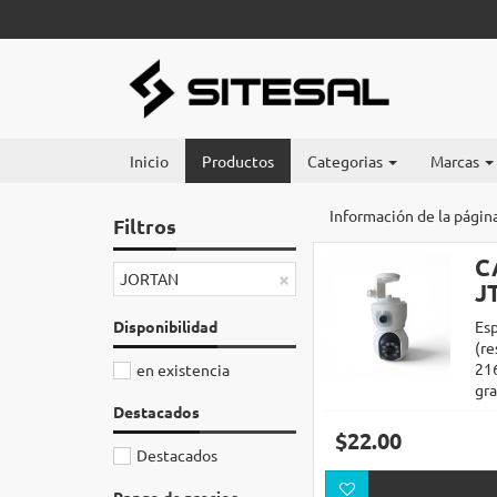
Inicio
Productos
Categorias
Marcas
Información de la págin
Filtros
C
×
JORTAN
J
Disponibilidad
Esp
(re
216
en existencia
gr
Destacados
$22.00
Destacados