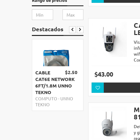
Rango de precios
C
Destacados
L
Vis
in
wi
Co
$2.50
CABLE
$43.00
CAT6E NETWORK
6FT/1.8M UNNO
TEKNO
COMPUTO
-
UNNO
TEKNO
M
8
De
y g
re