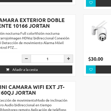
AMARA EXTERIOR DOBLE
ENTE 10166 JORTAN
ión nocturna Full colorVisión nocturna
frarrojoImagen HDVoz bidireccional Conexión
fi Detección de movimiento Alarma Móvil
ntrol PTZ…
$30.00
Añadir a la cesta
INI CAMARA WIFI EXT JT-
160QJ JORTAN
tección de movimientoModo de inclinación
iro Audio bidireccional en tiempo
alMonitoreo remoto Aplicación de teléfono