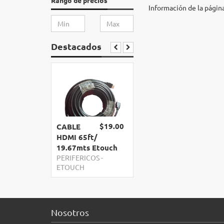
Rango de precios
Información de la págin
Destacados
$19.00
CABLE
HDMI 65ft/
19.67mts Etouch
PERIFERICOS
-
ETOUCH
Nosotros