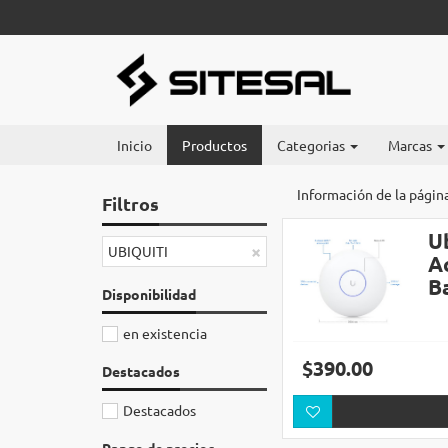
Inicio
Productos
Categorias
Marcas
Información de la págin
Filtros
U
×
UBIQUITI
A
B
Disponibilidad
en existencia
$390.00
Destacados
Destacados