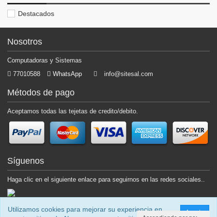
Destacados
Rango de precios
Nosotros
Computadoras y Sistemas
77010588
WhatsApp
info@sitesal.com
Destacados
Métodos de pago
Aceptamos todas las tejetas de credito/debito.
Síguenos
Haga clic en el siguiente enlace para seguirnos en las redes sociales..
$9.25
ESPUMA LIMPIADORA MULTIUSOS SABO
CONSUMIBLES
-
SABO
Utilizamos cookies para mejorar su experiencia en
Acepto