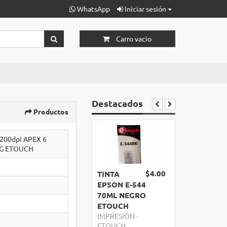
WhatsApp
Iniciar sesión
Carro vacio
Destacados
Productos
00dpi APEX 6
G ETOUCH
$4.00
TINTA
EPSON E-544
70ML NEGRO
ETOUCH
IMPRESIÓN
-
ETOUCH