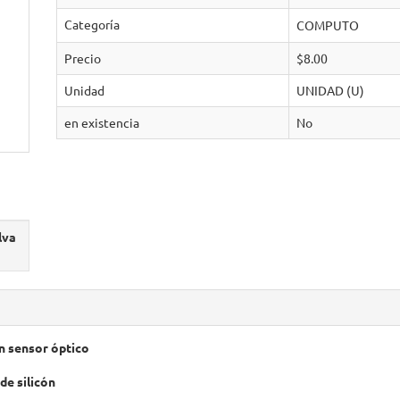
Categoría
COMPUTO
Precio
$8.00
Unidad
UNIDAD (U)
en existencia
No
lva
n sensor óptico
de silicón