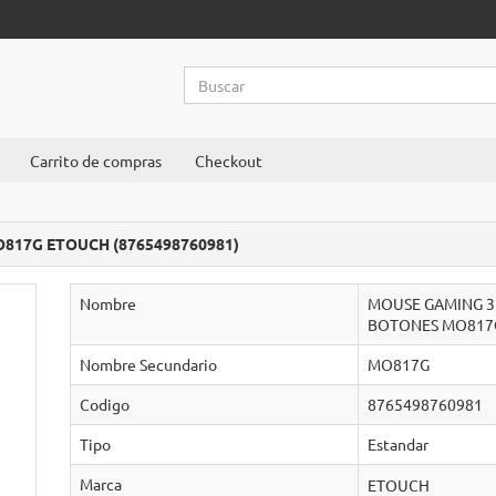
Carrito de compras
Checkout
817G ETOUCH (8765498760981)
Nombre
MOUSE GAMING 32
BOTONES MO817
Nombre Secundario
MO817G
Codigo
8765498760981
Tipo
Estandar
Marca
ETOUCH